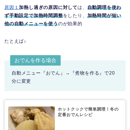
原因１
加熱し過ぎの原因に対して
は、
自動調理を使わ
ず手動設定で加熱時間調整
をしたり、
加熱時間が短い
他の自動メニューを使う
のが効果的
たとえば↓
おでんを作る場合
自動メニュー『おでん』→『煮物を作る』で20
分に変更
ホットクックで簡単調理！冬の
定番おでんレシピ