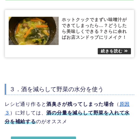
ホットクックでまずい味噌汁が
できてしまったら…？どうした
ら美味しくできる？さらに余れ
ばお店スンドゥブにリメイク！
３．酒を減らして野菜の水分を使う
レシピ通り作ると
酒臭さが残ってしまった場合
（
原因
３
）に対しては、
酒の分量を減らして野菜を入れて水
分を補給する
のがオススメ