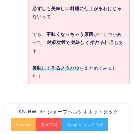
必ずしも美味しい料理に仕上がるわけじゃ
ない
って…
でも、
不味くなっちゃう原因
がいくつかあ
って、
対策次第で美味しく作れる
料理もあ
る
美味しく作るノウハウ
をまとめてみまし
た！
KN-HW16F シャープヘルシオホットクック
Amazon
楽天市場
Yahooショッピング