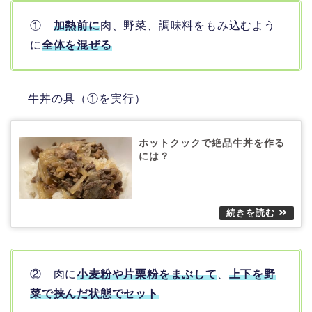
①
加熱前に
肉、野菜、調味料をもみ込むよう
に
全体を混ぜる
牛丼の具（①を実行）
ホットクックで絶品牛丼を作る
には？
② 肉に
小麦粉や片栗粉をまぶして
、
上下を野
菜で挟んだ状態でセット