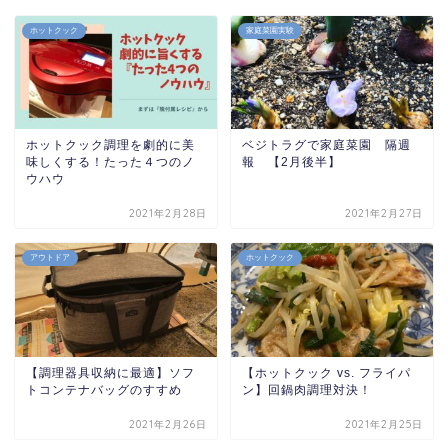
ホットクック
家庭菜園実験
ホットクック調理を劇的に美
ベジトラグで家庭菜園 隔週
味しくする！たった４つのノ
報 【2月後半】
ウハウ
2021年2月28日
2021年2月27日
アウトドア
ホットクック
【調理器具収納に最適】ソフ
【ホットクック vs. フライパ
トコンテナバッグのすすめ
ン】回鍋肉調理対決！
2021年2月26日
2021年2月25日