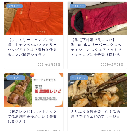
アウトドア
アウトドア
【ファミリーキャンプに最
【氷点下対応で良コスパ】
適！】モンベルのファミリー
Snagpakスリーパーエクスペ
バッグ＃１とは？春秋冬使え
ディション スクエアフットで
るコスパ最高シュラフ
冬キャンプは十分乗り切れる
2021年2月24日
2021年2月23日
ホットクック
ホットクック
【厳選レシピ】ホットクック
ぷりぷり食感を楽しむ！低温
で低温調理を極めたい！失敗
調理で作るエビのアヒージョ
しません！