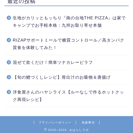
最近の投稿
生地がカリッともッちり『南の台地THE PIZZA』は家で
キャンプでお手軽本格：九州お取り寄せ本舗
RIZAPサポートミールで糖質コントロール／高タンパク
質食を体験してみた！
混ぜて炊くだけ！簡単ツナカレーピラフ
【旬の鱧づくしレシピ】骨出汁のお吸物＆唐揚げ
洋食屋さんのハヤシライス【ルーなしで作るホットクッ
ク再現レシピ】
プライバシーポリシー
免責事項
2020–2026 みはらしラボ