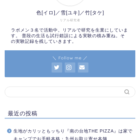
色[イロ]／雪[ユキ]／竹[タケ]
リアル研究者
ラボメン３名で活動中。リアルで研究を生業にしていま
す。 普段の生活も試行錯誤による実験の積み重ね。そ
の実験記録を残していきます。
＼ Follow me ／
最近の投稿
生地がカリッともッちり『南の台地THE PIZZA』は家で
キャンプでお手軽本格：九州お取り寄せ本舗