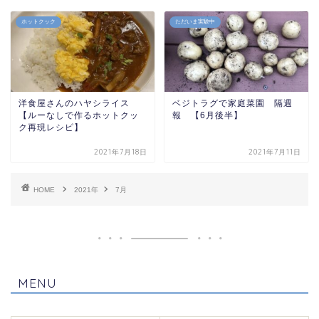
ホットクック
ただいま実験中
洋食屋さんのハヤシライス
ベジトラグで家庭菜園 隔週
【ルーなしで作るホットクッ
報 【6月後半】
ク再現レシピ】
2021年7月18日
2021年7月11日
HOME
2021年
7月
MENU