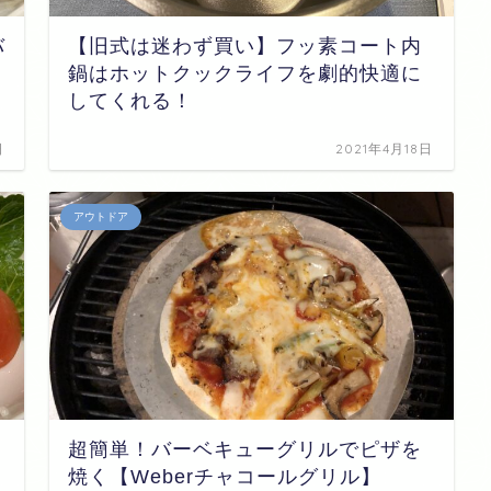
バ
【旧式は迷わず買い】フッ素コート内
鍋はホットクックライフを劇的快適に
してくれる！
日
2021年4月18日
アウトドア
超簡単！バーベキューグリルでピザを
焼く【Weberチャコールグリル】