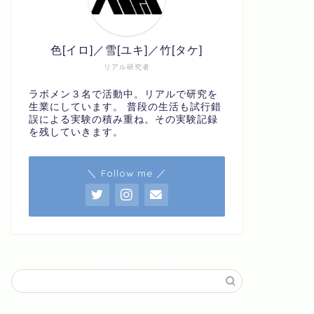
色[イロ]／雪[ユキ]／竹[タケ]
リアル研究者
ラボメン３名で活動中。リアルで研究を
生業にしています。 普段の生活も試行錯
誤による実験の積み重ね。その実験記録
を残していきます。
＼ Follow me ／