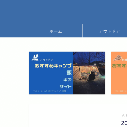
ホーム
アウトドア
― A
2