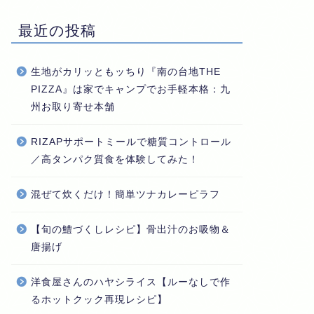
最近の投稿
生地がカリッともッちり『南の台地THE
PIZZA』は家でキャンプでお手軽本格：九
州お取り寄せ本舗
RIZAPサポートミールで糖質コントロール
／高タンパク質食を体験してみた！
混ぜて炊くだけ！簡単ツナカレーピラフ
【旬の鱧づくしレシピ】骨出汁のお吸物＆
唐揚げ
洋食屋さんのハヤシライス【ルーなしで作
るホットクック再現レシピ】