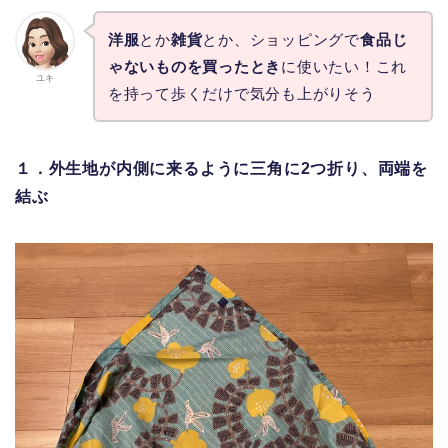
洋服
とか
雑貨
とか、ショッピングで
食品じ
ゃないものを買ったとき
に使いたい！これ
ユキ
を持って歩くだけで気分も上がりそう
１．外生地が内側に来るように三角に2つ折り、両端を
結ぶ