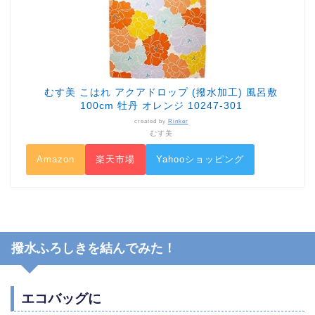
むす美 こはれ アクアドロップ (撥水加工) 風呂敷
100cm 牡丹 オレンジ 10247-301
created by
Rinker
むす美
Amazon
楽天市場
Yahooショッピング
撥水ふろしきを結んでみた！
エコバッグに