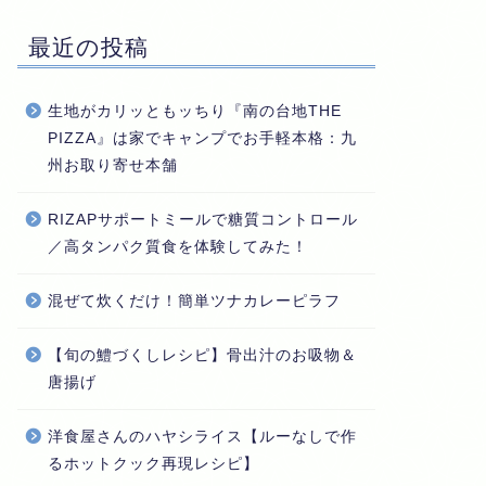
最近の投稿
生地がカリッともッちり『南の台地THE
PIZZA』は家でキャンプでお手軽本格：九
州お取り寄せ本舗
RIZAPサポートミールで糖質コントロール
／高タンパク質食を体験してみた！
混ぜて炊くだけ！簡単ツナカレーピラフ
【旬の鱧づくしレシピ】骨出汁のお吸物＆
唐揚げ
洋食屋さんのハヤシライス【ルーなしで作
るホットクック再現レシピ】