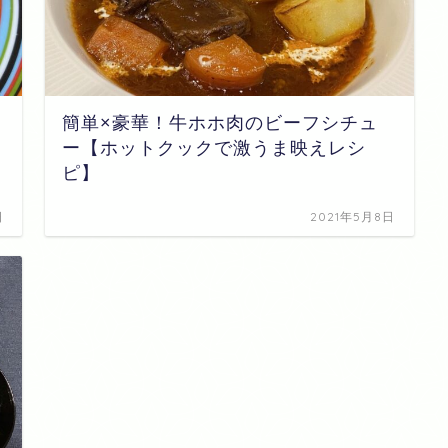
簡単×豪華！牛ホホ肉のビーフシチュ
ー【ホットクックで激うま映えレシ
ピ】
日
2021年5月8日