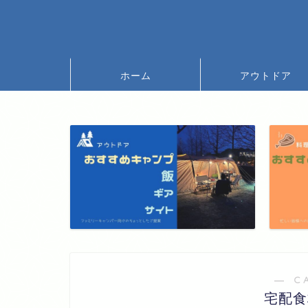
ホーム
アウトドア
― C
宅配食