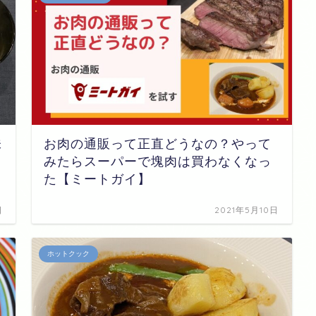
味
お肉の通販って正直どうなの？やって
みたらスーパーで塊肉は買わなくなっ
た【ミートガイ】
日
2021年5月10日
ホットクック