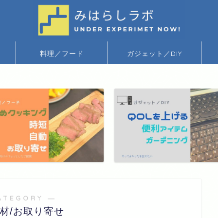
料理／フード
ガジェット／DIY
ATEGORY ―
材/お取り寄せ