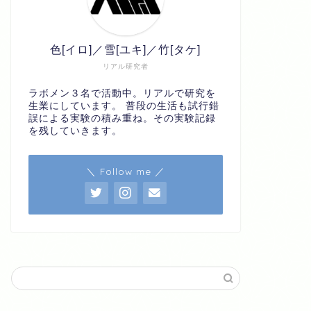
色[イロ]／雪[ユキ]／竹[タケ]
リアル研究者
ラボメン３名で活動中。リアルで研究を
生業にしています。 普段の生活も試行錯
誤による実験の積み重ね。その実験記録
を残していきます。
＼ Follow me ／