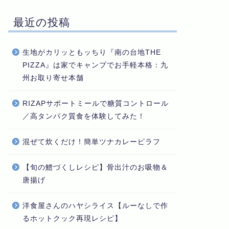
最近の投稿
生地がカリッともッちり『南の台地THE
PIZZA』は家でキャンプでお手軽本格：九
州お取り寄せ本舗
RIZAPサポートミールで糖質コントロール
／高タンパク質食を体験してみた！
混ぜて炊くだけ！簡単ツナカレーピラフ
【旬の鱧づくしレシピ】骨出汁のお吸物＆
唐揚げ
洋食屋さんのハヤシライス【ルーなしで作
るホットクック再現レシピ】