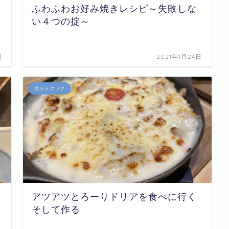
ふわふわお好み焼きレシピ～失敗しな
い４つの掟～
日
2021年1月24日
ホットクック
アツアツとろーりドリアを食べに行く
そして作る