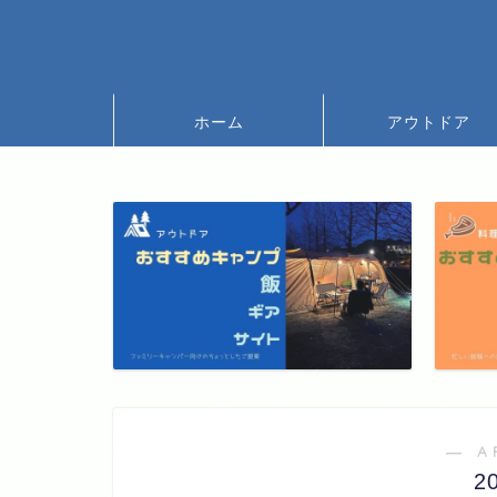
ホーム
アウトドア
― A
2