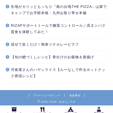
生地がカリッともッちり『南の台地THE PIZZA』は家で
キャンプでお手軽本格：九州お取り寄せ本舗
RIZAPサポートミールで糖質コントロール／高タンパク
質食を体験してみた！
混ぜて炊くだけ！簡単ツナカレーピラフ
【旬の鱧づくしレシピ】骨出汁のお吸物＆唐揚げ
洋食屋さんのハヤシライス【ルーなしで作るホットクッ
ク再現レシピ】
プライバシーポリシー
免責事項
2020–2026 みはらしラボ