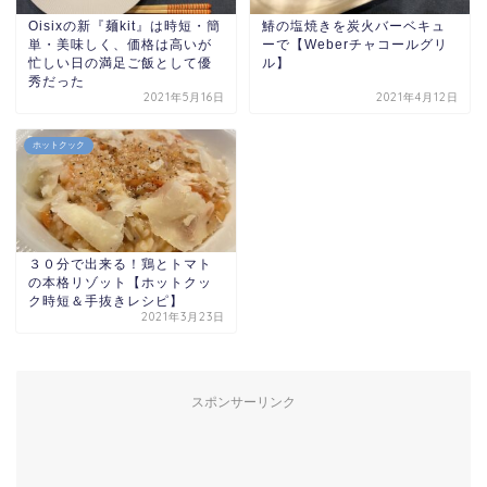
Oisixの新『麺kit』は時短・簡
鰆の塩焼きを炭火バーベキュ
単・美味しく、価格は高いが
ーで【Weberチャコールグリ
忙しい日の満足ご飯として優
ル】
秀だった
2021年5月16日
2021年4月12日
ホットクック
３０分で出来る！鶏とトマト
の本格リゾット【ホットクッ
ク時短＆手抜きレシピ】
2021年3月23日
スポンサーリンク