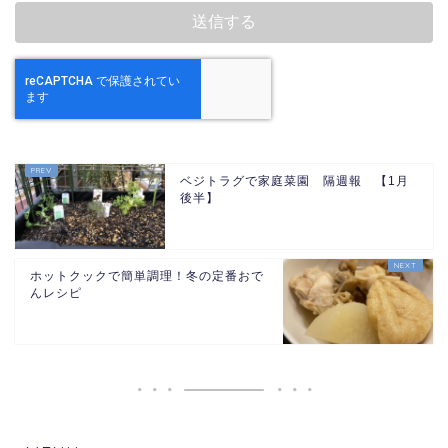
ベジトラグで家庭菜園 隔週報 【1月
後半】
ホットクックで簡単調理！冬の定番おで
んレシピ