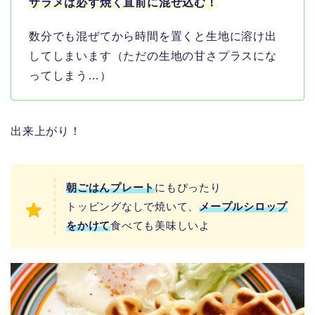
ザラメは必ず焼く直前に混ぜ込む！
数分でも混ぜてから時間を置くと生地に溶け出
してしまいます（ただの生地の甘さプラスにな
ってしまう…）
出来上がり！
朝ごはんプレート
にもぴったり
トッピングなしで焼いて、
メープルシロップ
をかけて
食べても美味しいよ