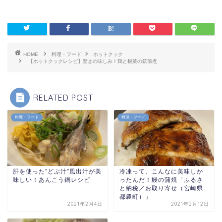
HOME
料理・フード
ホットクック
【ホットクックレシピ】驚きの味しみ！鶏と根菜の筑前煮
RELATED POST
料理・フード
料理・フード
肝を使った”どぶ汁”風出汁が美
冷凍って、こんなに美味しか
味しい！あんこう鍋レシピ
ったんだ！鰻の蒲焼「ふるさ
と納税／お取り寄せ（宮崎県
都農町）」
2021年2月4日
2021年2月12日