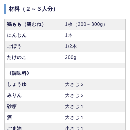
材料（２～３人分）
鶏もも（鶏むね）
1枚（200～300g）
にんじん
1本
ごぼう
1/2本
たけのこ
200g
《調味料》
しょうゆ
大さじ２
みりん
大さじ２
砂糖
大さじ１
酒
大さじ１
ごま油
小さじ１