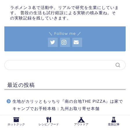
ラボメン３名で活動中。リアルで研究を生業にしていま
す。 普段の生活も試行錯誤による実験の積み重ね。そ
の実験記録を残していきます。
＼ Follow me ／
最近の投稿
生地がカリッともッちり『南の台地THE PIZZA』は家で
キャンプでお手軽本格：九州お取り寄せ本舗
RIZAPサポートミールで糖質コントロール／高タンパク
ホットクック
レシピ／フード
アウトドア
最新記事