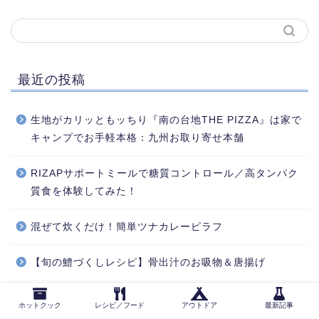
最近の投稿
生地がカリッともッちり『南の台地THE PIZZA』は家で
キャンプでお手軽本格：九州お取り寄せ本舗
RIZAPサポートミールで糖質コントロール／高タンパク
質食を体験してみた！
混ぜて炊くだけ！簡単ツナカレーピラフ
【旬の鱧づくしレシピ】骨出汁のお吸物＆唐揚げ
洋食屋さんのハヤシライス【ルーなしで作るホットクッ
ホットクック
レシピ／フード
アウトドア
最新記事
ク再現レシピ】