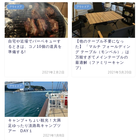
アウトドア
アウトドア
自宅や近場でバーベキューす
【他のテーブル不要になっ
るときは、コノ10個の道具を
た】 「マルチ フォールディン
準備する!
グ テーブル（モンベル）」は
万能すぎてメインテーブルの
最適解（ファミリーキャン
プ）
2021年2月2日
2021年3月20日
アウトドア
キャンプ＋ちょい観光！大満
足ゆったり淡路島キャンプツ
アー DAY１
2021年1月8日