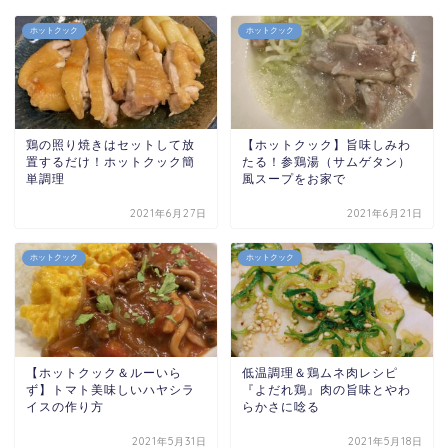
ホットクック
ホットクック
鶏の照り焼きはセットして放
【ホットクック】旨味しみわ
置するだけ！ホットクック簡
たる！参鶏湯（サムゲタン）
単調理
風スープをお家で
2021年6月27日
2021年6月21日
ホットクック
ホットクック
【ホットクック＆ルーいら
低温調理＆鶏ムネ肉レシピ
ず】トマト美味しいハヤシラ
『よだれ鶏』肉の旨味とやわ
イスの作り方
らかさに唸る
2021年5月31日
2021年5月18日