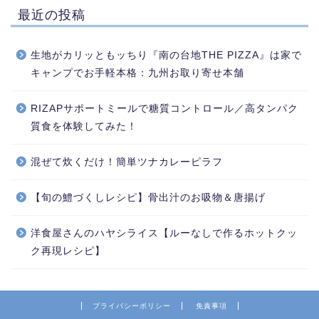
最近の投稿
生地がカリッともッちり『南の台地THE PIZZA』は家で
キャンプでお手軽本格：九州お取り寄せ本舗
RIZAPサポートミールで糖質コントロール／高タンパク
質食を体験してみた！
混ぜて炊くだけ！簡単ツナカレーピラフ
【旬の鱧づくしレシピ】骨出汁のお吸物＆唐揚げ
洋食屋さんのハヤシライス【ルーなしで作るホットクッ
ク再現レシピ】
プライバシーポリシー
免責事項