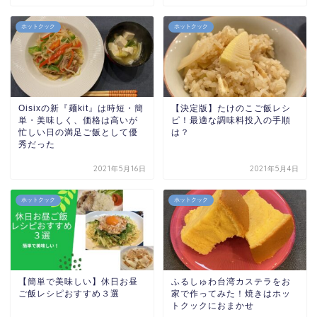
ホットクック
ホットクック
Oisixの新『麺kit』は時短・簡
【決定版】たけのこご飯レシ
単・美味しく、価格は高いが
ピ！最適な調味料投入の手順
忙しい日の満足ご飯として優
は？
秀だった
2021年5月16日
2021年5月4日
ホットクック
ホットクック
【簡単で美味しい】休日お昼
ふるしゅわ台湾カステラをお
ご飯レシピおすすめ３選
家で作ってみた！焼きはホッ
トクックにおまかせ