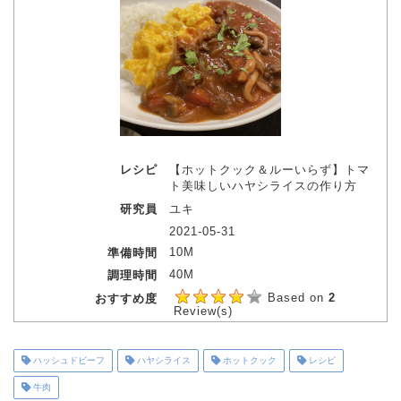
レシピ
【ホットクック＆ルーいらず】トマ
ト美味しいハヤシライスの作り方
研究員
ユキ
2021-05-31
10M
準備時間
40M
調理時間
Based on
2
おすすめ度
Review(s)
ハッシュドビーフ
ハヤシライス
ホットクック
レシピ
牛肉