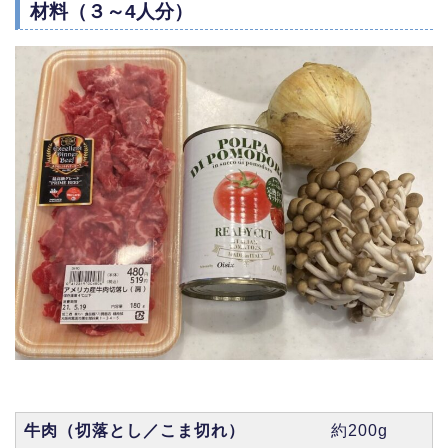
材料（３～4人分）
牛肉（切落とし／こま切れ）
約200g