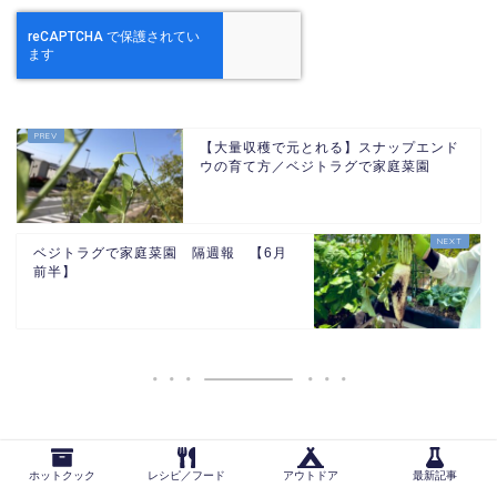
【大量収穫で元とれる】スナップエンド
ウの育て方／ベジトラグで家庭菜園
ベジトラグで家庭菜園 隔週報 【6月
前半】
MENU
ホットクック
レシピ／フード
アウトドア
最新記事