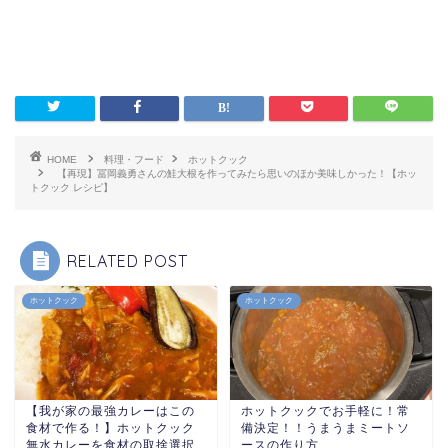
HOME
料理・フード
ホットクック
【再現】冨岡義勇さんの鮭大根を作ってみたら思いのほか美味しかった！【ホッ
トクック レシピ】
RELATED POST
ホットクック
ホットクック
【我が家の最強カレーはこの
ホットクックでお手軽に！常
食材で作る！】ホットクック
備決定！！うまうまミートソ
無水カレーを食材の取捨選択
ースの作り方