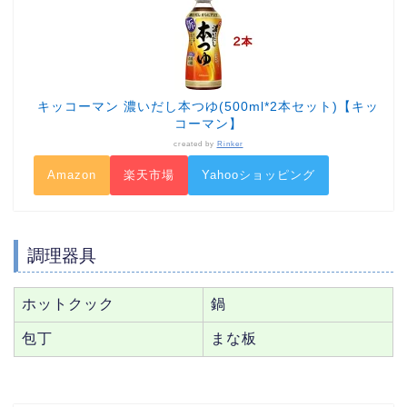
キッコーマン 濃いだし本つゆ(500ml*2本セット)【キッ
コーマン】
created by
Rinker
Amazon
楽天市場
Yahooショッピング
調理器具
ホットクック
鍋
包丁
まな板