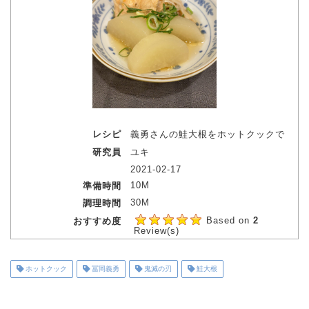
レシピ
義勇さんの鮭大根をホットクックで
研究員
ユキ
2021-02-17
10M
準備時間
30M
調理時間
Based on
2
おすすめ度
Review(s)
ホットクック
冨岡義勇
鬼滅の刃
鮭大根