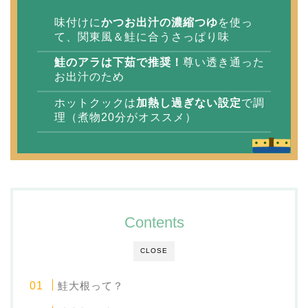
味付けに
かつお出汁の濃縮つゆ
を使っ
て、関東風＆鮭に合うさっぱり味
鮭のアラは下茹で推奨！
尊い透き通った
お出汁のため
ホットクックは
加熱し過ぎない設定
で調
理（煮物20分がオススメ）
Contents
CLOSE
鮭大根って？