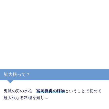
鮭大根って？
鬼滅の刃の水柱
冨岡義勇の好物
ということで初めて
鮭大根なる料理を知り…