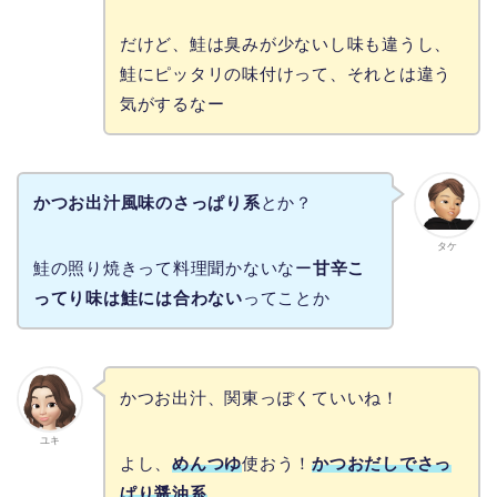
だけど、鮭は臭みが少ないし味も違うし、
鮭にピッタリの味付けって、それとは違う
気がするなー
かつお出汁風味のさっぱり系
とか？
タケ
鮭の照り焼きって料理聞かないなー
甘辛こ
ってり味は鮭には合わない
ってことか
かつお出汁、関東っぽくていいね！
ユキ
よし、
めんつゆ
使おう！
かつおだしでさっ
ぱり醤油系