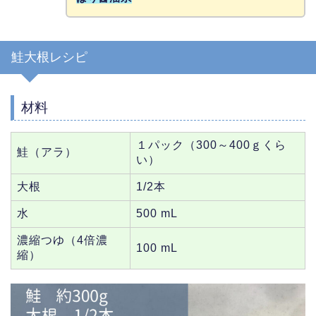
鮭大根レシピ
材料
１パック（300～400ｇくら
鮭（アラ）
い）
大根
1/2本
水
500 mL
濃縮つゆ（4倍濃
100 mL
縮）