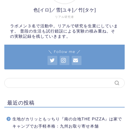
色[イロ]／雪[ユキ]／竹[タケ]
リアル研究者
ラボメン３名で活動中。リアルで研究を生業にしていま
す。 普段の生活も試行錯誤による実験の積み重ね。そ
の実験記録を残していきます。
＼ Follow me ／
最近の投稿
生地がカリッともッちり『南の台地THE PIZZA』は家で
キャンプでお手軽本格：九州お取り寄せ本舗