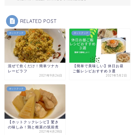
RELATED POST
ホットクック
ホットクック
混ぜて炊くだけ！簡単ツナカ
【簡単で美味しい】休日お昼
レーピラフ
ご飯レシピおすすめ３選
2021年9月26日
2021年5月2日
ホットクック
【ホットクックレシピ】驚き
の味しみ！鶏と根菜の筑前煮
2021年4月28日