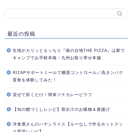
最近の投稿
生地がカリッともッちり『南の台地THE PIZZA』は家で
キャンプでお手軽本格：九州お取り寄せ本舗
RIZAPサポートミールで糖質コントロール／高タンパク
質食を体験してみた！
混ぜて炊くだけ！簡単ツナカレーピラフ
【旬の鱧づくしレシピ】骨出汁のお吸物＆唐揚げ
洋食屋さんのハヤシライス【ルーなしで作るホットクッ
ク再現レシピ】