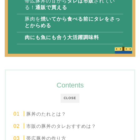
帯広豚丼の甘から
タレは市販
されてい
る！
通販で買える
豚肉を
焼いてから食べる前にタレをさっ
とからめる
肉にも魚にも合う大活躍調味料
Contents
CLOSE
豚丼のたれとは？
市販の豚丼のタレおすすめは？
帯広豚丼の作り方