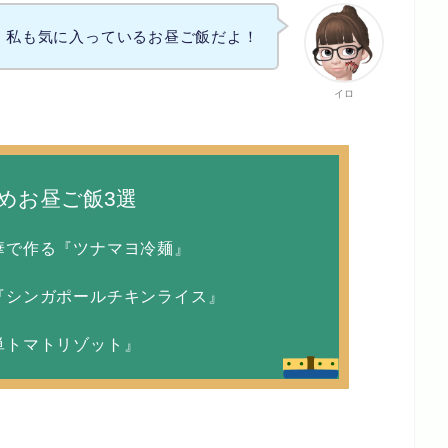
私も気に入っているお昼ご飯だよ！
イロ
めお昼ご飯3選
華で作る『ツナマヨ冷麺』
『シンガポールチキンライス』
単トマトリゾット』