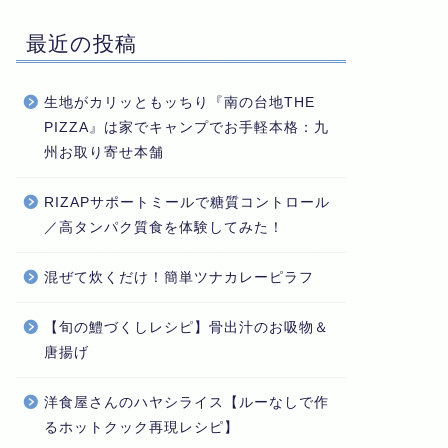
最近の投稿
生地がカリッともッちり『南の台地THE
PIZZA』は家でキャンプでお手軽本格：九
州お取り寄せ本舗
RIZAPサポートミールで糖質コントロール
／高タンパク質食を体験してみた！
混ぜて炊くだけ！簡単ツナカレーピラフ
【旬の鱧づくしレシピ】骨出汁のお吸物＆
唐揚げ
洋食屋さんのハヤシライス【ルーなしで作
るホットクック再現レシピ】