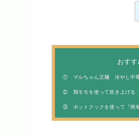
おすす
① マルちゃん正麺 冷やし中
② 鶏モモを使って炊き上げる
③ ホットクックを使って『簡