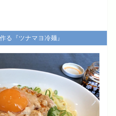
作る『ツナマヨ冷麺』