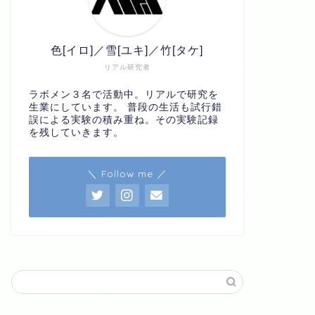
色[イロ]／雪[ユキ]／竹[タケ]
リアル研究者
ラボメン３名で活動中。リアルで研究を
生業にしています。 普段の生活も試行錯
誤による実験の積み重ね。その実験記録
を残していきます。
＼ Follow me ／