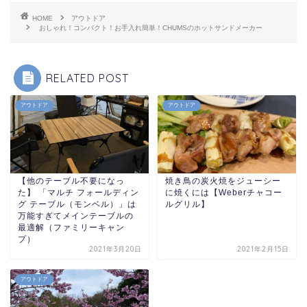
HOME
アウトドア
おしゃれ！コンパクト！お手入れ簡単！CHUMSのホットサンドメーカー
RELATED POST
アウトドア
アウトドア
【他のテーブル不要になっ
焼き鳥の炭火焼をジューシー
た】 「マルチ フォールディン
に焼くには【Weberチャコー
グ テーブル（モンベル）」は
ルグリル】
万能すぎてメインテーブルの
最適解（ファミリーキャン
プ）
2021年3月20日
2021年2月15日
アウトドア