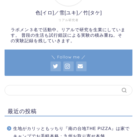
色[イロ]／雪[ユキ]／竹[タケ]
リアル研究者
ラボメン３名で活動中。リアルで研究を生業にしていま
す。 普段の生活も試行錯誤による実験の積み重ね。そ
の実験記録を残していきます。
＼ Follow me ／
最近の投稿
生地がカリッともッちり『南の台地THE PIZZA』は家で
キャンプでお手軽本格：九州お取り寄せ本舗