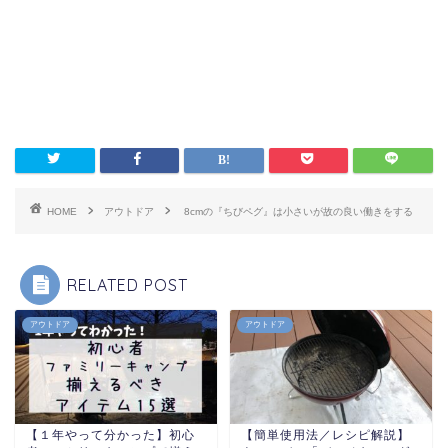
HOME
アウトドア
8cmの『ちびペグ』は小さいが故の良い働きをする
RELATED POST
アウトドア
アウトドア
【１年やって分かった】初心
【簡単使用法／レシピ解説】