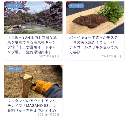
アウトドア
アウトドア
【大阪～90分圏内】立派な温
バーベキューで柔らか牛ステ
泉を堪能できる高規格キャン
ーキの炭火焼き！ウェーバー
プ場『十二坊温泉オートキャ
チャコールグリルを使って焼
ンプ場』（滋賀県湖南市）
く秘訣
2021年4月4日
2021年2月8日
アウトドア
フルタングのアウトドアマル
チナイフ「MASANO 03」は
薪割りから料理までおすすめ
2021年1月25日