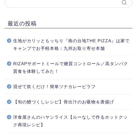
最近の投稿
生地がカリッともッちり『南の台地THE PIZZA』は家で
キャンプでお手軽本格：九州お取り寄せ本舗
RIZAPサポートミールで糖質コントロール／高タンパク
質食を体験してみた！
混ぜて炊くだけ！簡単ツナカレーピラフ
【旬の鱧づくしレシピ】骨出汁のお吸物＆唐揚げ
洋食屋さんのハヤシライス【ルーなしで作るホットクッ
ク再現レシピ】