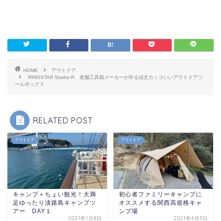
HOME
アウトドア
RINGSTAR Starke-R 老舗工具箱メーカーが作る頑丈カッコいいアウトドアツ
ールボックス
RELATED POST
アウトドア
アウトドア
キャンプ＋ちょい観光！大満
初心者ファミリーキャンプに
足ゆったり淡路島キャンプツ
オススメする関西高規格キャ
アー DAY１
ンプ場
2021年1月8日
2021年4月9日