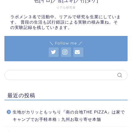
色[イロ]／雪[ユキ]／竹[タケ]
リアル研究者
ラボメン３名で活動中。リアルで研究を生業にしていま
す。 普段の生活も試行錯誤による実験の積み重ね。そ
の実験記録を残していきます。
＼ Follow me ／
最近の投稿
生地がカリッともッちり『南の台地THE PIZZA』は家で
キャンプでお手軽本格：九州お取り寄せ本舗