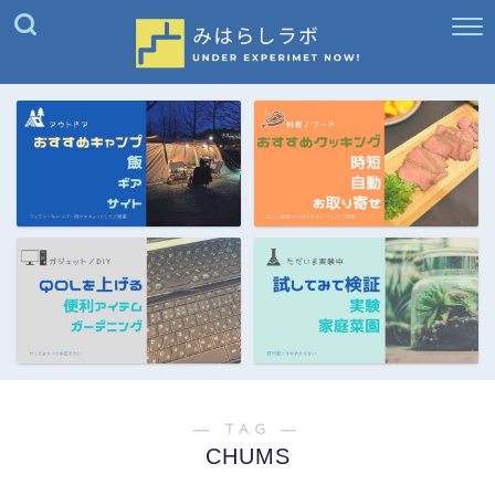
― TAG ―
CHUMS