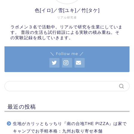
色[イロ]／雪[ユキ]／竹[タケ]
リアル研究者
ラボメン３名で活動中。リアルで研究を生業にしていま
す。 普段の生活も試行錯誤による実験の積み重ね。そ
の実験記録を残していきます。
＼ Follow me ／
最近の投稿
生地がカリッともッちり『南の台地THE PIZZA』は家で
キャンプでお手軽本格：九州お取り寄せ本舗