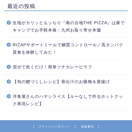
最近の投稿
生地がカリッともッちり『南の台地THE PIZZA』は家で
キャンプでお手軽本格：九州お取り寄せ本舗
RIZAPサポートミールで糖質コントロール／高タンパク
質食を体験してみた！
混ぜて炊くだけ！簡単ツナカレーピラフ
【旬の鱧づくしレシピ】骨出汁のお吸物＆唐揚げ
洋食屋さんのハヤシライス【ルーなしで作るホットクッ
ク再現レシピ】
プライバシーポリシー
免責事項