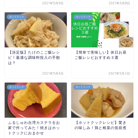
2021年5月9日
2021年5月8日
ホットクック
ホットクック
【決定版】たけのこご飯レシ
【簡単で美味しい】休日お昼
ピ！最適な調味料投入の手順
ご飯レシピおすすめ３選
は？
2021年5月4日
2021年5月2日
ホットクック
ホットクック
ふるしゅわ台湾カステラをお
【ホットクックレシピ】驚き
家で作ってみた！焼きはホッ
の味しみ！鶏と根菜の筑前煮
トクックにおまかせ