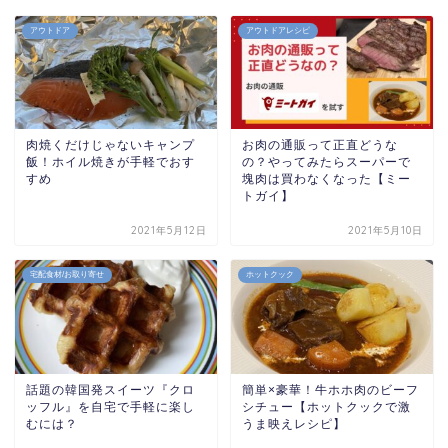
アウトドア
アウトドアレシピ
肉焼くだけじゃないキャンプ
お肉の通販って正直どうな
飯！ホイル焼きが手軽でおす
の？やってみたらスーパーで
すめ
塊肉は買わなくなった【ミー
トガイ】
2021年5月12日
2021年5月10日
宅配食材/お取り寄せ
ホットクック
話題の韓国発スイーツ『クロ
簡単×豪華！牛ホホ肉のビーフ
ッフル』を自宅で手軽に楽し
シチュー【ホットクックで激
むには？
うま映えレシピ】