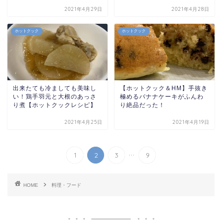
2021年4月29日
2021年4月28日
ホットクック
ホットクック
出来たても冷ましても美味し
【ホットクック＆HM】手抜き
い！鶏手羽元と大根のあっさ
極めるバナナケーキがふんわ
り煮【ホットクックレシピ】
り絶品だった！
2021年4月25日
2021年4月19日
...
1
2
3
9
HOME
料理・フード