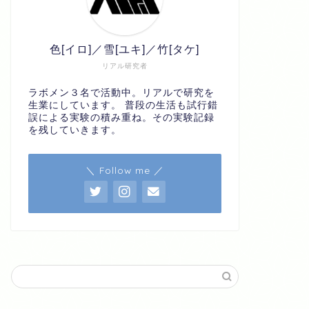
色[イロ]／雪[ユキ]／竹[タケ]
リアル研究者
ラボメン３名で活動中。リアルで研究を
生業にしています。 普段の生活も試行錯
誤による実験の積み重ね。その実験記録
を残していきます。
＼ Follow me ／