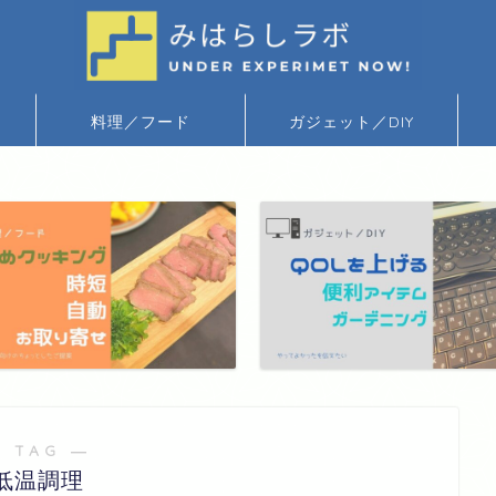
料理／フード
ガジェット／DIY
 TAG ―
低温調理