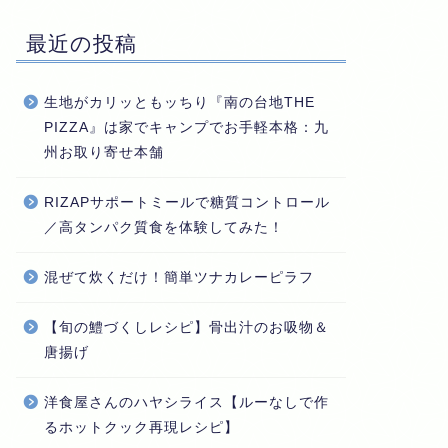
最近の投稿
生地がカリッともッちり『南の台地THE
PIZZA』は家でキャンプでお手軽本格：九
州お取り寄せ本舗
RIZAPサポートミールで糖質コントロール
／高タンパク質食を体験してみた！
混ぜて炊くだけ！簡単ツナカレーピラフ
【旬の鱧づくしレシピ】骨出汁のお吸物＆
唐揚げ
洋食屋さんのハヤシライス【ルーなしで作
るホットクック再現レシピ】