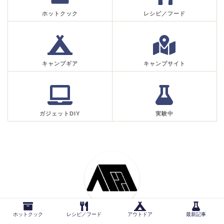
ホットクック
レシピ／フード
キャンプギア
キャンプサイト
ガジェットDIY
実験中
ホットクック
レシピ／フード
アウトドア
最新記事
色[イロ]／雪[ユキ]／竹[タケ]