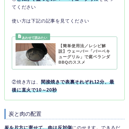
てください
使い方は下記の記事を見てください
【簡単使用法／レシピ解
説】ウェーバー「バーベキ
ューグリル」で庭ベランダ
BBQのススメ
②焼き方は、
間接焼きで表裏それぞれ12分、最
後に直火で10～20秒
炭と肉の配置
炭を片方に寄せて、肉は反対側
にのせます。できるだ