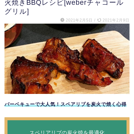
火焼きBBQレシピ[weberチャコール
グリル]
2021年2月5日
/
2021年2月9日
バーベキューで大人気！スペアリブを炭火で焼く心得
スペリアリブの炭火焼を最適化