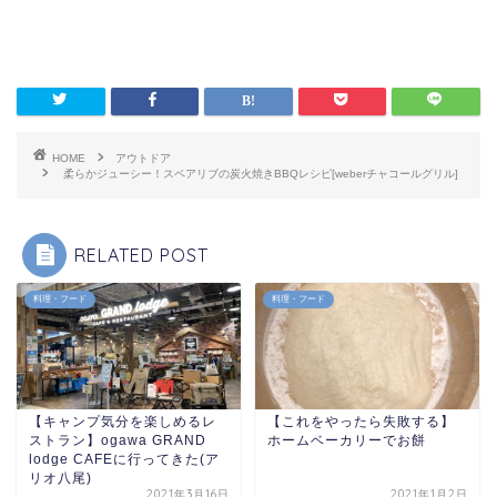
HOME
アウトドア
柔らかジューシー！スペアリブの炭火焼きBBQレシピ[weberチャコールグリル]
RELATED POST
料理・フード
料理・フード
【キャンプ気分を楽しめるレ
【これをやったら失敗する】
ストラン】ogawa GRAND
ホームベーカリーでお餅
lodge CAFEに行ってきた(ア
リオ八尾)
2021年3月16日
2021年1月2日