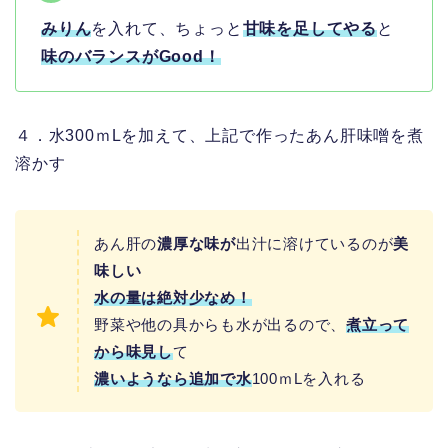
みりん
を入れて、ちょっと
甘味を足してやる
と
味のバランスがGood
！
４．水300ｍLを加えて、上記で作ったあん肝味噌を煮
溶かす
あん肝の
濃厚な味が
出汁に溶けているのが
美
味しい
水の量は絶対少なめ！
野菜や他の具からも水が出るので、
煮立って
から味見し
て
濃いようなら追加で水
100ｍLを入れる