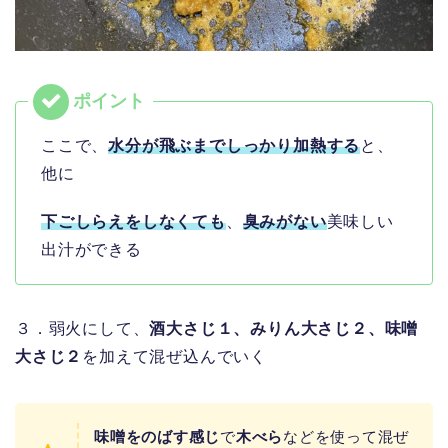
ここで、
水分が飛ぶまでしっかり加熱する
と、
他に
下ごしらえをしなくても
、
臭みがない
美味しい
出汁ができる
３．弱火にして、
酒大さじ１、みりん大さじ２、味噌
大さじ２
を加えて混ぜ込んでいく
味噌をのばす感じ
で
木べら
などを使って混ぜ