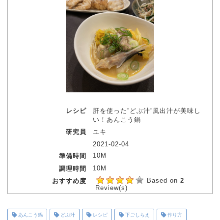
レシピ
肝を使った”どぶ汁”風出汁が美味し
い！あんこう鍋
研究員
ユキ
2021-02-04
10M
準備時間
10M
調理時間
Based on
2
おすすめ度
Review(s)
あんこう鍋
どぶ汁
レシピ
下ごしらえ
作り方