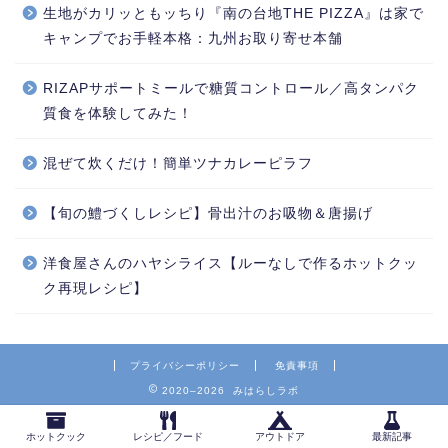
生地がカリッともッちり『南の台地THE PIZZA』は家で
キャンプでお手軽本格：九州お取り寄せ本舗
RIZAPサポートミールで糖質コントロール／高タンパク
質食を体験してみた！
混ぜて炊くだけ！簡単ツナカレーピラフ
【旬の鱧づくしレシピ】骨出汁のお吸物＆唐揚げ
洋食屋さんのハヤシライス【ルーなしで作るホットクッ
ク再現レシピ】
プライバシーポリシー
免責事項
2020–2026 みはらしラボ
ホットクック
レシピ／フード
アウトドア
最新記事