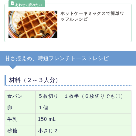
ホットケーキミックスで簡単ワ
ッフルレシピ
甘さ控えめ、時短フレンチトーストレシピ
材料（２～３人分）
食パン
５枚切り １枚半（６枚切りでも〇）
卵
１個
牛乳
150 mL
砂糖
小さじ２