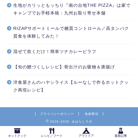
生地がカリッともッちり『南の台地THE PIZZA』は家で
キャンプでお手軽本格：九州お取り寄せ本舗
RIZAPサポートミールで糖質コントロール／高タンパク
質食を体験してみた！
混ぜて炊くだけ！簡単ツナカレーピラフ
【旬の鱧づくしレシピ】骨出汁のお吸物＆唐揚げ
洋食屋さんのハヤシライス【ルーなしで作るホットクッ
ク再現レシピ】
プライバシーポリシー
免責事項
2020–2026 みはらしラボ
ホットクック
レシピ／フード
アウトドア
最新記事