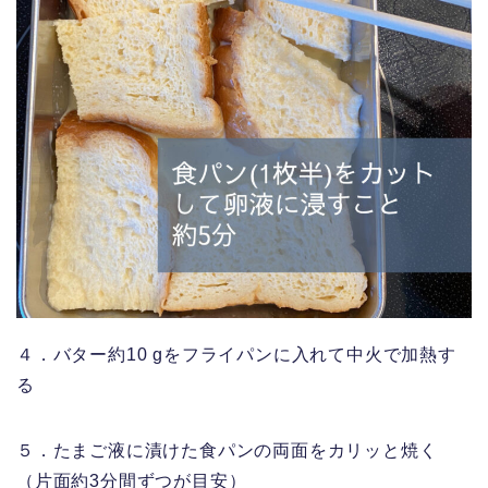
４．バター約10 gをフライパンに入れて中火で加熱す
る
５．たまご液に漬けた食パンの両面をカリッと焼く
（片面約3分間ずつが目安）