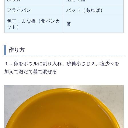
フライパン
バット（あれば）
包丁・まな板（食パンカ
箸
ット）
作り方
１．卵をボウルに割り入れ、砂糖小さじ２、塩少々を
加えて泡だて器で混ぜる