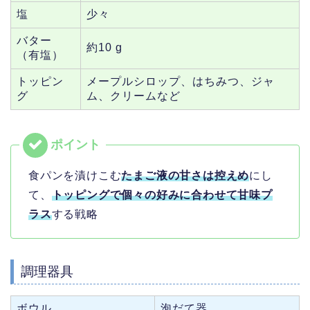
塩
少々
バター
約10 g
（有塩）
トッピン
メープルシロップ、はちみつ、ジャ
グ
ム、クリームなど
食パンを漬けこむ
たまご液の甘さは控えめ
にし
て、
トッピングで個々の好みに合わせて甘味プ
ラス
する戦略
調理器具
ボウル
泡だて器