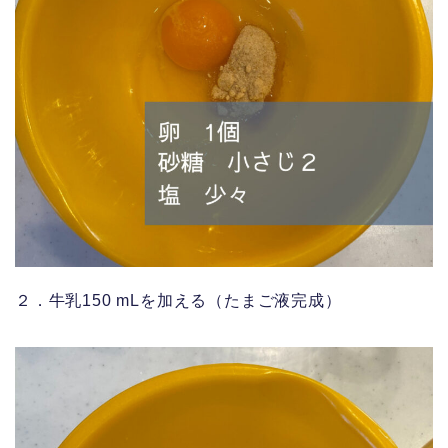
２．牛乳150 mLを加える（たまご液完成）