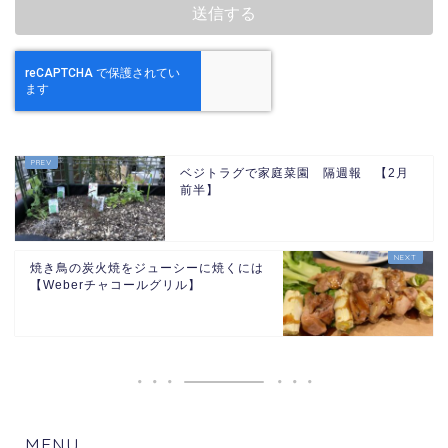
ベジトラグで家庭菜園 隔週報 【2月
前半】
焼き鳥の炭火焼をジューシーに焼くには
【Weberチャコールグリル】
MENU