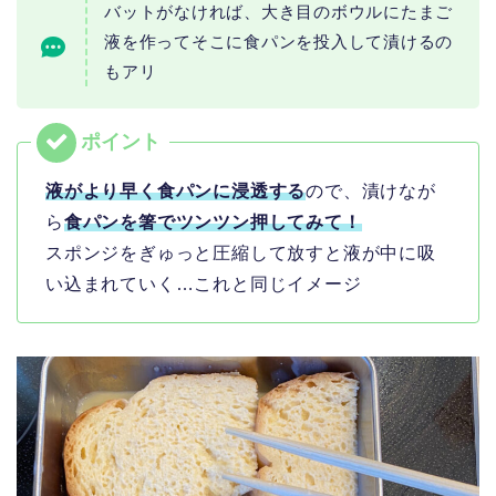
バットがなければ、大き目のボウルにたまご
液を作ってそこに食パンを投入して漬けるの
もアリ
液が
より早く食パンに浸透する
ので、漬けなが
ら
食パンを箸でツンツン押してみて！
スポンジをぎゅっと圧縮して放すと液が中に吸
い込まれていく…これと同じイメージ