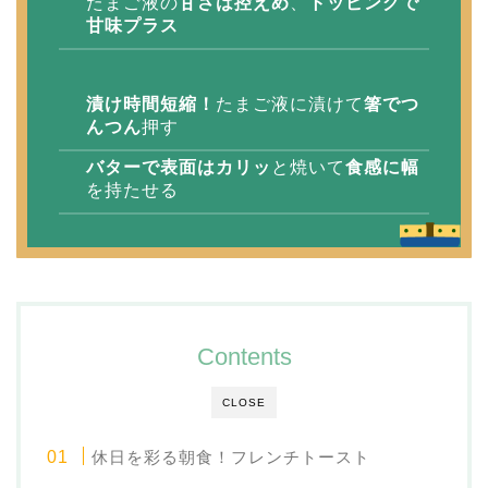
たまご液の
甘さは控えめ
、
トッピングで
甘味プラス
漬け時間短縮！
たまご液に漬けて
箸でつ
んつん
押す
バターで表面はカリッ
と焼いて
食感に幅
を持たせる
Contents
CLOSE
休日を彩る朝食！フレンチトースト