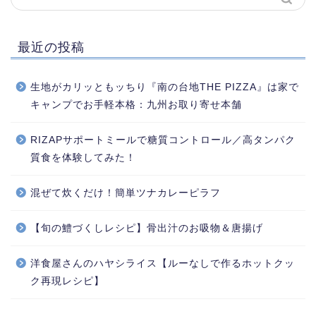
最近の投稿
生地がカリッともッちり『南の台地THE PIZZA』は家で
キャンプでお手軽本格：九州お取り寄せ本舗
RIZAPサポートミールで糖質コントロール／高タンパク
質食を体験してみた！
混ぜて炊くだけ！簡単ツナカレーピラフ
【旬の鱧づくしレシピ】骨出汁のお吸物＆唐揚げ
洋食屋さんのハヤシライス【ルーなしで作るホットクッ
ク再現レシピ】