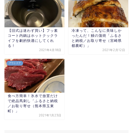
【旧式は迷わず買い】フッ素
冷凍って、こんなに美味しか
コート内鍋はホットクックラ
ったんだ！鰻の蒲焼「ふるさ
イフを劇的快適にしてくれ
と納税／お取り寄せ（宮崎県
る！
都農町）」
2021年4月18日
2021年2月12日
アウトドア
食べ方簡単！氷水で放置だけ
で絶品馬刺し「ふるさと納税
／お取り寄せ（熊本県玉東
町）」
2021年1月23日