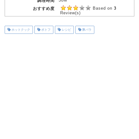
30M
調理時間
Based on
3
おすすめ度
Review(s)
ホットクック
ポトフ
レシピ
豚バラ