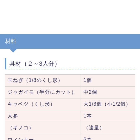
材料
具材（２～3人分）
玉ねぎ（1/8のくし形）
1個
ジャガイモ（半分にカット）
中2個
キャベツ（くし形）
大1/3個（小1/2個）
人参
1本
（キノコ）
（適量）
ウィンナー
6本