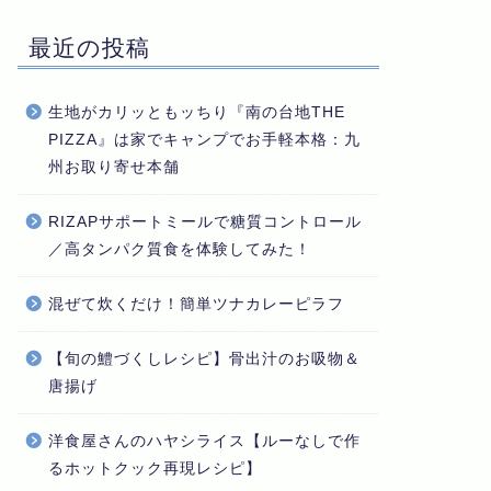
最近の投稿
生地がカリッともッちり『南の台地THE
PIZZA』は家でキャンプでお手軽本格：九
州お取り寄せ本舗
RIZAPサポートミールで糖質コントロール
／高タンパク質食を体験してみた！
混ぜて炊くだけ！簡単ツナカレーピラフ
【旬の鱧づくしレシピ】骨出汁のお吸物＆
唐揚げ
洋食屋さんのハヤシライス【ルーなしで作
るホットクック再現レシピ】