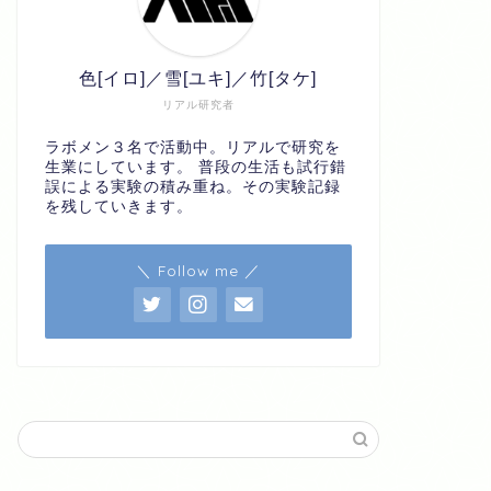
色[イロ]／雪[ユキ]／竹[タケ]
リアル研究者
ラボメン３名で活動中。リアルで研究を
生業にしています。 普段の生活も試行錯
誤による実験の積み重ね。その実験記録
を残していきます。
＼ Follow me ／