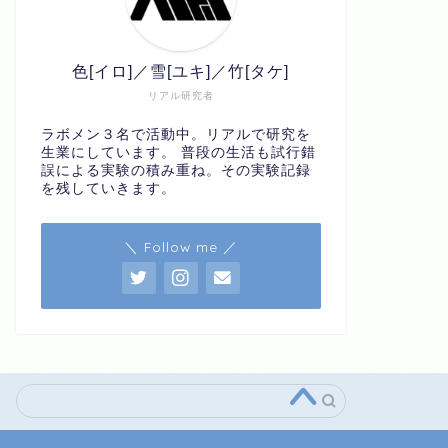
色[イロ]／雪[ユキ]／竹[タケ]
リアル研究者
ラボメン３名で活動中。リアルで研究を
生業にしています。 普段の生活も試行錯
誤による実験の積み重ね。その実験記録
を残していきます。
＼ Follow me ／