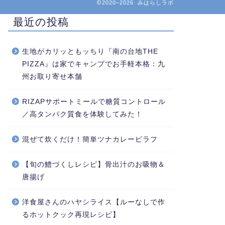
2020–2026 みはらしラボ
最近の投稿
生地がカリッともッちり『南の台地THE
PIZZA』は家でキャンプでお手軽本格：九
州お取り寄せ本舗
RIZAPサポートミールで糖質コントロール
／高タンパク質食を体験してみた！
混ぜて炊くだけ！簡単ツナカレーピラフ
【旬の鱧づくしレシピ】骨出汁のお吸物＆
唐揚げ
洋食屋さんのハヤシライス【ルーなしで作
るホットクック再現レシピ】